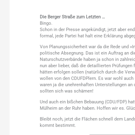
Die Berger Straße zum Letzten …
Bingo.
Schon in der Presse angekündigt, jetzt aber en
formal, jede Partei hat halt eine Erklärung ab
Von Planungssicherheit war da die Rede und »I
politische Absegnung. Das ist ein Auftrag an di
Naturschutzverbände haben ja schon in zahlrei
nun aber lieber, daß die detaillierten Prüfunge
hätten erfolgen sollen (natürlich durch die Ver
wollen von den CDUFDPlern. Es war wohl auch e
waren ja die unehrenhaften Unterstellungen an 
sollten sich was schämen!
Und auch ein bißchen Bebauung (CDU/FDP) hatte
Mülheim an der Ruhr haben. Hoffen wir es. Gl
Bleibt noch, jetzt die Flächen schnell dem La
kommt bestimmt.