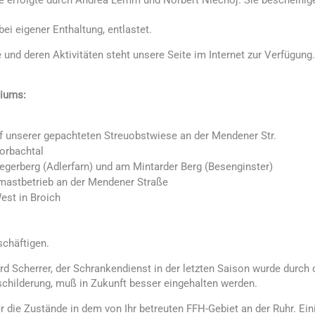
e erfolgte durch Andrea Lemm und Norbert Niechoj. Sie bescheini
i eigener Enthaltung, entlastet.
und deren Aktivitäten steht unsere Seite im Internet zur Verfügung.
miums:
unserer gepachteten Streuobstwiese an der Mendener Str.
orbachtal
egerberg (Adlerfarn) und am Mintarder Berg (Besenginster)
mastbetrieb an der Mendener Straße
est in Broich
schäftigen.
cherrer, der Schrankendienst in der letzten Saison wurde durch d
schilderung, muß in Zukunft besser eingehalten werden.
r die Zustände in dem von Ihr betreuten FFH-Gebiet an der Ruhr. Ein