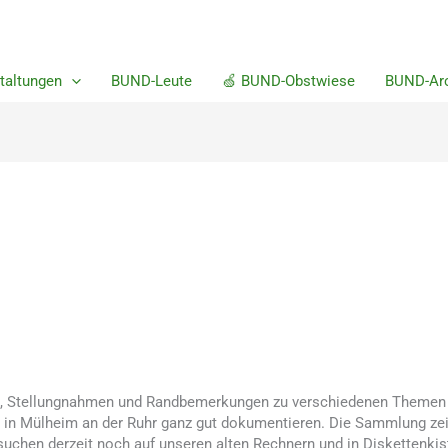
m
taltungen
BUND-Leute
🍏 BUND-Obstwiese
BUND-Arc
en, Stellungnahmen und Randbemerkungen zu verschiedenen Themen d
 in Mülheim an der Ruhr ganz gut dokumentieren. Die Sammlung zei
 suchen derzeit noch auf unseren alten Rechnern und in Diskettenkis