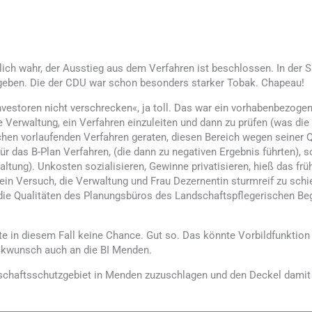
dlich wahr, der Ausstieg aus dem Verfahren ist beschlossen. In der
gegeben. Die der CDU war schon besonders starker Tobak. Chapeau!
nvestoren nicht verschrecken«, ja toll. Das war ein vorhabenbezo
e Verwaltung, ein Verfahren einzuleiten und dann zu prüfen (was die
chen vorlaufenden Verfahren geraten, diesen Bereich wegen seiner 
n für das B-Plan Verfahren, (die dann zu negativen Ergebnis führten
waltung). Unkosten sozialisieren, Gewinne privatisieren, hieß das fr
in Versuch, die Verwaltung und Frau Dezernentin sturmreif zu schi
die Qualitäten des Planungsbüros des Landschaftspflegerischen Begl
 in diesem Fall keine Chance. Gut so. Das könnte Vorbildfunktion 
ückwunsch auch an die BI Menden.
ndschaftsschutzgebiet in Menden zuzuschlagen und den Deckel dami