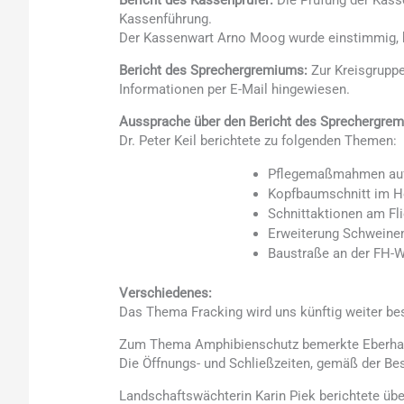
Bericht des Kassenprüfer:
Die Prüfung der Kass
Kassenführung.
Der Kassenwart Arno Moog wurde einstimmig, be
Bericht des Sprechergremiums:
Zur Kreisgruppe 
Informationen per E-Mail hingewiesen.
Aussprache über den Bericht des Sprechergre
Dr. Peter Keil berichtete zu folgenden Themen:
Pflegemaßmahmen auf 
Kopfbaumschnitt im H
Schnittaktionen am Fli
Erweiterung Schweine
Baustraße an der FH-W
Verschiedenes:
Das Thema Fracking wird uns künftig weiter be
Zum Thema Amphibienschutz bemerkte Eberhard S
Die Öffnungs- und Schließzeiten, gemäß der Be
Landschaftswächterin Karin Piek berichtete übe